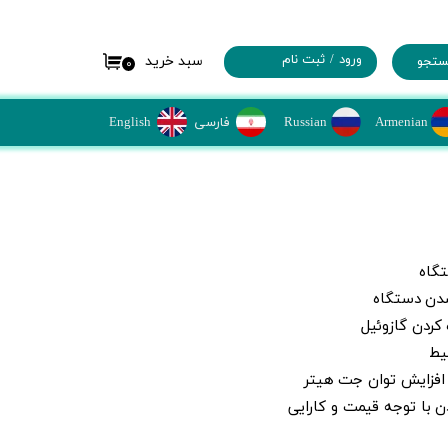
ورود
/
ثبت نام
سبد خرید
تجو
۰
حساب کاربری من
Russian
Armenian
تغییر کلمه عبور
​فارسی
​​English
سفارشات
خروج
تگاه
شدن دستگاه
 کردن گازوئیل
یط
فزایش توان جت هیتر
ا توجه قیمت و کارایی​​​​​​​