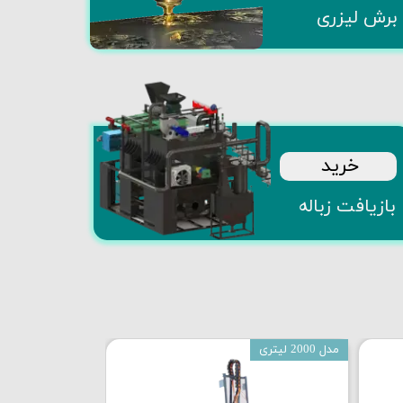
​برش لیزری​​​​​​​
​خرید
​بازیافت زباله
مدل 2000 لیتری