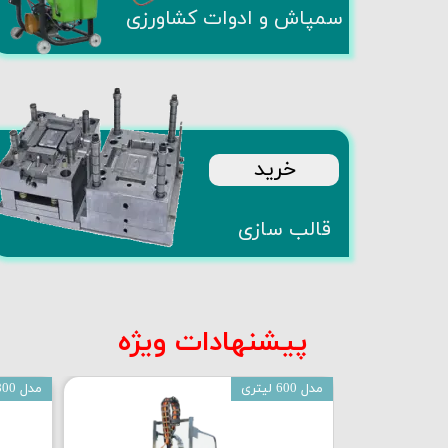
​سمپاش و ادوات کشاورزی​​​​​​​
​خرید
​​قالب سازی​​​​​​​
​پیشنهادات ویژه​​​​​​​
مدل 600 لیتری
مدل 800 لیتری