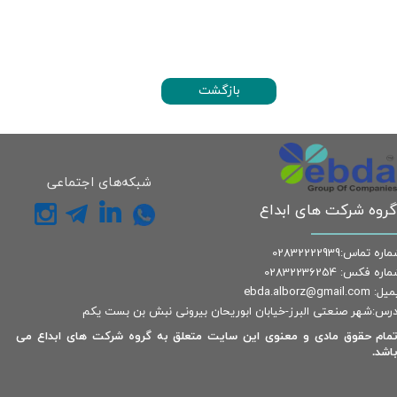
بازگشت
شبکه‌های اجتماعی
گروه شرکت های ابداع
اره تماس:02832222939
اره فکس: 02832236254
: ebda.alborz@gmail.com
درس:شهر صنعتی البرز-خیابان ابوریحان بیرونی نبش بن بست یکم
مام حقوق مادی و معنوی این سایت متعلق به گروه شرکت های ابداع می
اشد.