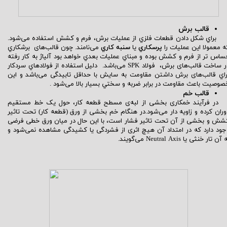
قالب برش
راي شکل دادن قطعات فلزي از عمليات برش، فرم و کشش استفاده
می‌شود
.
ه معمولا اين عمليات را
پرسکاري
يا
سنبه کاري
می‌نامند
. چون
قالب‌های
برشکاري
ساس تر از فرم و کشش بوده و مبناي عمليات بعدي خواهد بود آلیاژ به کار رفته
ر ساخت
قالب‌های
برش، فولاد SPK
می‌باشد
. دليل استفاده از فولادهاي سردكار
راي
قالب‌های
برش داشتن مقاومت به سایش با حداقل تابيدگی
می‌باشد
و اين
صوصيت باعث مقاومت در برابر ضربه و سختي بسيار بالا
می‌شود
.
قالب خم
ر فرآیند خمکاری بخشی از لبه‌ی مسطح قطعه کار، حول یک خط مستقیم
وران کرده و زاویه دار
می‌شود
.در هنگام خم بخشی از ورق (قطعه کار) تحت تاثیر
شش و بخشی از آن تحت تاثیر فشار است، با این حال در میان ورق خطی فرضی
جود دارد که در امتداد آن هیچ اثری از فشردگی یا کشیدگی مشاهده ن
می‌شود
و
 آن تار خنثی یا Neutral Axis
می‌گویند
.