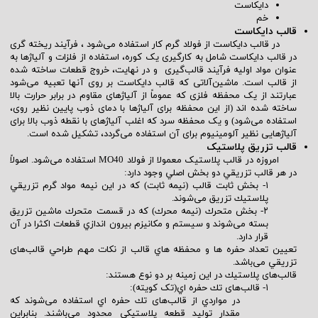
دایکاست
خم
قالب دایکاست
در قالب دایکاست از فولاد گرم کار استفاده
می‌شود
، فرآیند ریخته گری
در قالب دایکاست شامل به کارگیری یک کوره، استفاده از فلزات و آلیاژها به
عنوان مواد اولیه فرآیند
قالب‌گیری
و در نهایت، خروج قطعات ساخته شده
از قالب است. ماشین‌آلاتی که قالب دایکاست بر روی آنها تعبیه می‌شود
عبارتند از یک محفظه فلزی که عموماً از آلیاژهای مقاوم در برابر حرارت بالا
ساخته شده اند (از این محفظه برای آلیاژها با دمای ذوب پایین نظیر روی،
استفاده
می‌شود
) و یک محفظه سرد که اغلب آلیاژهای با نقطه ذوب بالا برای
آلیاژهایی نظیر آلومینیوم برای آن استفاده
می‌گردد
، تشکیل شده است.
قالب تزریق پلاستیک
امروزه در قالب پلاستیک معمولا از فولاد MO40 استفاده
می‌شود
. اصولاً
در هر قالب تزريقي دو بخش اصلي وجود دارد:
۱- بخش ثابت قالب (نيمه ثابت) كه در اين نيمه مواد گرم تزريقي
پلاستيك تزريق
می‌شوند
.
۲- بخش متحرك (نيمه محرك) كه در قسمت متحرك ماشين تزريق
بسته
می‌شوند
و سيستم و مكانيزم بيرون اندازي قطعات اكثرا در آن
قرار دارد.
تعيين تعداد حفره ها و محفظه هاي قالب از نكات مهم طراحي
قالب‌های
تزريقي
می‌باشد
.
قالب‌های
پلاستيك در اين زمينه بر دو نوع هستند:
۱-
قالب‌های
تك حفره اي(تک کویته):
در مواردي از
قالب‌های
تك حفره اي استفاده
می‌شون
د كه
مقدار توليد قطعه پلاستيكي محدود
می‌باشند
. بنابراين