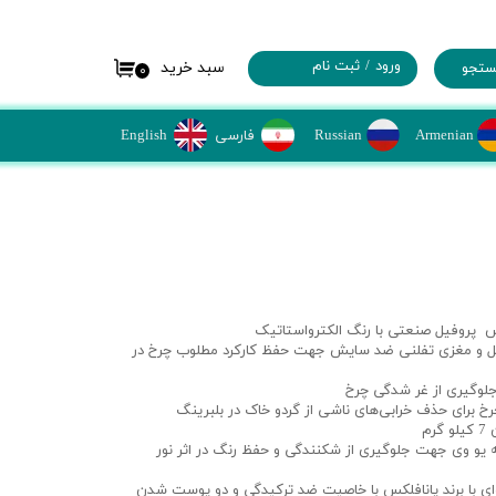
ورود
/
ثبت نام
سبد خرید
تجو
۰
حساب کاربری من
Russian
Armenian
تغییر کلمه عبور
​فارسی
​​English
سفارشات
خروج
 پروفیل صنعتی با رنگ الکترواستاتیک
فرغونی بادی با ورق 2 میل و مغزی تفلنی ضد سایش جهت حفظ کارکرد مطلوب چرخ در
رخ برای حذف خرابی‌های ناشی از گردو خاک در بلبرینگ
رم
یو وی جهت جلوگیری از شکنندگی و حفظ رنگ در اثر نور
ای با برند پانافلکس با خاصیت ضد ترکیدگی و دو پوست شدن