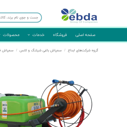
صفحه اصلی
فروشگاه
خدمات
محصولات
برش لیزر
تجهیزات امحا
گروه شرکت‌های ابداع
سمپاش باغی شیلنگ و لانس
سمپاش فرقونی
قالب سازی
تجهیزات
صنایع