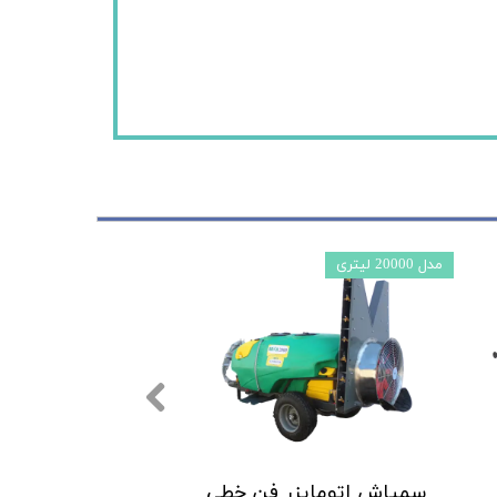
مدل 20000 لیتری
سمپاش اتومایزر فن خطی