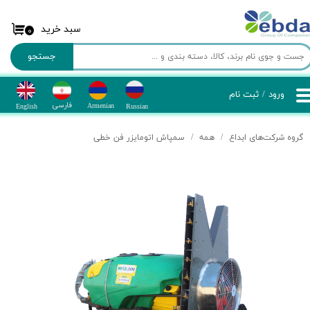
حساب کاربری من
سبد خرید
۰
جستجو
تغییر کلمه عبور
سفارشات
ورود
/
ثبت نام
​فارسی
Armenian
​​English
Russian
خروج
گروه شرکت‌های ابداع
همه
سمپاش اتومایزر فن خطی