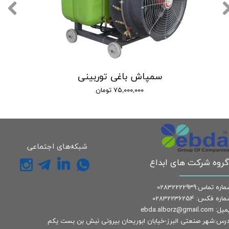
سمپاش باغی توربینی
۷۵,۰۰۰,۰۰۰ تومان
شبکه‌های اجتماعی
گروه شرکت های ابداع
اره تماس:02832222939
اره فکس: 02832236254
: ebda.alborz@gmail.com
درس:شهر صنعتی البرز-خیابان ابوریحان بیرونی نبش بن بست یکم