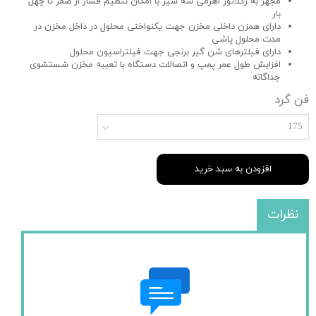
مجهز به رگلاتور اهرمی سه شیر با امکان تنظیم فشار از صفر تا چهل
بار
دارای هم­زن داخلی مخزن جهت یکنواختی محلول در داخل مخزن در
مدت محلول پاشی
دارای فیلترهای شن گیر برنجی جهت فیلتراسیون محلول
افزایش طول عمر پمپ و اتصالات دستگاه با تعبیه مخزن شستشوی
جداگانه
فن گرد
175
افزودن به سبد خرید
نظرات